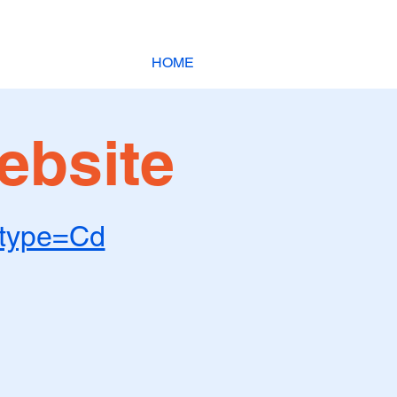
HOME
bsite
?type=Cd