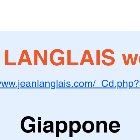
 LANGLAIS we
/www.jeanlanglais.com/_Cd.php
Giappone