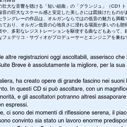
壮大な音響を聴ける「短い組曲」の「グランジュ」（CD1 ト
録音の巨大なスケール感と安定した美しさには図抜けたものが
ラングレーの作品は、オルガンならではの低音の魅力も満載
れており、オルガン低音の心地良さに浸れる場面が多いのも朗
や、多彩なレジストレーションを駆使する曲などもあって、
なフェデリコ・サヴィオがプロデューサーとエンジニアを兼ね
e altre registrazioni oggi ascoltabili, asserisco che 
Suite Breve è assolutamente la migliore, per la sua 
aliera, ha creato opere di grande fascino nei suon
ento. In questi CD si può ascoltare, con un magnif
 sonorità, e gli ascoltatori potranno altresì assapor
en espressi.
e, ci sono dei momenti di riflessione serena, il piac
 e sono convinto sia stato un lavoro enorme predispo