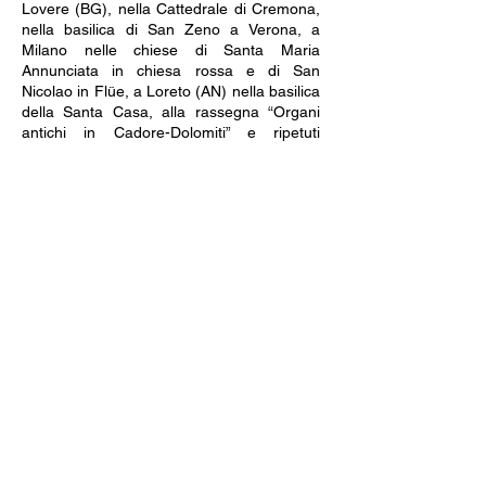
Lovere (BG), nella Cattedrale di Cremona,
nella basilica di San Zeno a Verona, a
Milano nelle chiese di Santa Maria
Annunciata in chiesa rossa e di San
Nicolao in Flüe, a Loreto (AN) nella basilica
della Santa Casa, alla rassegna “Organi
antichi in Cadore-Dolomiti” e ripetuti
concerti sullo storico organo “Amati” della
Collegiata dei Ss. Nazaro e Celso e sul
“Koch” del Santuario dei Miracoli in Brescia
nonché sullo storico “Antegnati” della
chiesa di San Giuseppe.
Recentemente ha tenuto alcuni concerti in
Spagna, sugli storici organi della Cattedrale
di Malaga, in duo con l’organista e
compositore Fausto Caporali da lui
espressamente invitato.
Ha partecipato attivamente ai concerti
dell’opera omnia organistica di J.S. Bach
promossa dai Conservatori di Brescia e
Castelfranco Veneto (TV) eseguendo
l’integrale dell’Orgelbüchlein, dei Corali