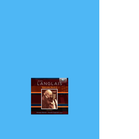
HOME
___Indietro___
Hermann J. Busch
Zur Französischen
Orgelmusik des 19. und
20. Jahrhunderts, ein
Handbuch, band 4.