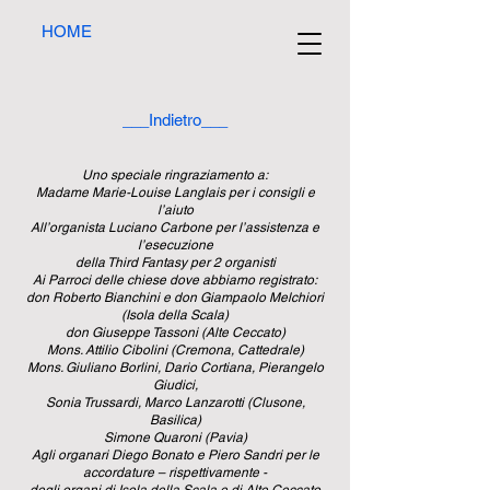
HOME
___Indietro___
Uno speciale ringraziamento a:
Madame Marie-Louise Langlais per i consigli e
l’aiuto
All’organista Luciano Carbone per l’assistenza e
l’esecuzione
della Third Fantasy per 2 organisti
Ai Parroci delle chiese dove abbiamo registrato:
don Roberto Bianchini e don Giampaolo Melchiori
(Isola della Scala)
don Giuseppe Tassoni (Alte Ceccato)
Mons. Attilio Cibolini (Cremona, Cattedrale)
Mons. Giuliano Borlini, Dario Cortiana, Pierangelo
Giudici,
Sonia Trussardi, Marco Lanzarotti (Clusone,
Basilica)
Simone Quaroni (Pavia)
Agli organari Diego Bonato e Piero Sandri per le
accordature – rispettivamente -