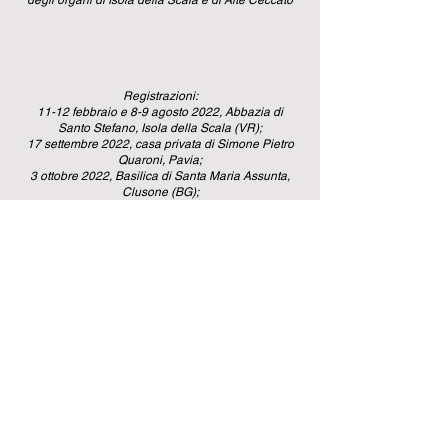
degli organi di Isola della Scala e di Alte Ceccato
Registrazioni:
11-12 febbraio e 8-9 agosto 2022, Abbazia di
Santo Stefano, Isola della Scala (VR);
17 settembre 2022, casa privata di Simone Pietro
Quaroni, Pavia;
3 ottobre 2022, Basilica di Santa Maria Assunta,
Clusone (BG);
21-22 ottobre 2022, chiesa di San Paolo, Alte
Ceccato (VI);
16 novembre 2022, chiesa di San Girolamo,
Cremona;
16 novembre 2022, Cattedrale di Santa Maria
Assunta, Cremona;
Production, recording, editing and mastering:
Federico Savio
Artistic supervisor and Executive producer: Giorgio
Benati
Cover: Jean Langlais a Sainte-Clotilde a Parigi nel
1977
℗ & © 2023 Brilliant Classic